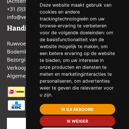
(Achterhoek, Gelderland)
Deze website maakt gebruik van
+31 (0)315 377 536
cookies en andere
info@venhorst-fourage.nl
trackingtechnologieën om uw
browse-ervaring te verbeteren
Handige links
voor de volgende doeleinden:
om
de basisfunctionaliteit van de
Ruwvoer
website mogelijk te maken
,
om
Bodembedekking
een betere ervaring op de website
Bezorging
te bieden
,
om uw interesse in
Verkooppunten
onze producten en diensten te
meten en marketinginteracties te
Algemene voorwaarden
personaliseren
,
om advertenties
weer te geven die relevanter voor
u zijn
.
IK GA AKKOORD
IK WEIGER
© 2026
|
Alle rechten voorbehouden
|