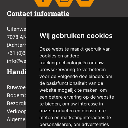
Contact informatie
Uilenweg 2B
Wij gebruiken cookies
7078 AN Megchelen
(Achterhoek, Gelderland)
Deze website maakt gebruik van
+31 (0)315 377 536
cookies en andere
info@venhorst-fourage.nl
trackingtechnologieën om uw
browse-ervaring te verbeteren
Handige links
voor de volgende doeleinden:
om
de basisfunctionaliteit van de
Ruwvoer
website mogelijk te maken
,
om
Bodembedekking
een betere ervaring op de website
Bezorging
te bieden
,
om uw interesse in
onze producten en diensten te
Verkooppunten
meten en marketinginteracties te
Algemene voorwaarden
personaliseren
,
om advertenties