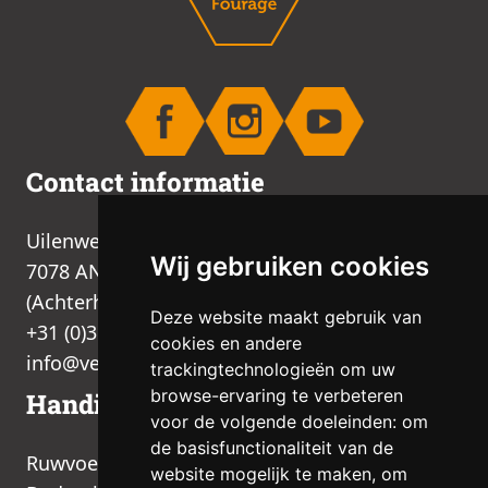
Contact informatie
Uilenweg 2B
Wij gebruiken cookies
7078 AN Megchelen
(Achterhoek, Gelderland)
Deze website maakt gebruik van
+31 (0)315 377 536
cookies en andere
info@venhorst-fourage.nl
trackingtechnologieën om uw
browse-ervaring te verbeteren
Handige links
voor de volgende doeleinden:
om
de basisfunctionaliteit van de
Ruwvoer
website mogelijk te maken
,
om